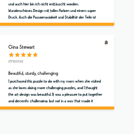
und auch hier bin ich nicht enttäuscht worden.
Wunderschönes Design mit tollen Farben und einem super
Druck. Auch die Passgenauigkeit und Stabilität der Teile ist
fantastisch. Die Kartongröße finde ich auch sehr praktisch.
Nicht so groß wie die von bekannten Herstellern, aber auch
nicht zu klein, sodass man nicht mehr drin "rumwühlen"
könnte. Spart Platz im Regal und und ist ebenfalls sehr schön
Gina Stewart
designed. Alles in allem sehr zu empfehlen ❤👍
29/12/2022
Beautiful, sturdy, challenging
I purchased this puzzle to do with my mom when she visited
as she loves doing more challenging puzzles, and I thought
the art design was beautiful. It was a pleasure to put together
and decently challenging, but not in a way that made it
frustrating. It's the first puzzle I've actually considered
keeping to display, but we did break it down and will
probably do it again in a few years. I bought another puzzle
from this same company right away because I enjoy the art