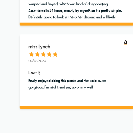
warped and frayed, which was kind of disappointing.
Assembled in 24 hours, mostly by myself, so it’s pretty simple.
Definitely going to look at the other designs and will likely
order some.
miss Lynch
03/01/2023
Love it
Really enjoyed doing this puzzle and the colours are
gorgeous. Framed it and put up on my wall.