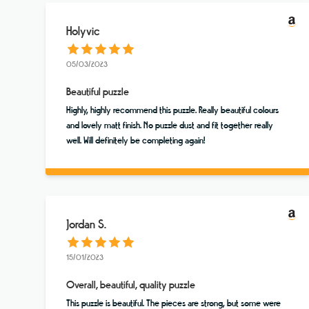
Holyvic
05/03/2023
Beautiful puzzle
Highly, highly recommend this puzzle. Really beautiful colours
and lovely matt finish. No puzzle dust and fit together really
well. Will definitely be completing again!
Jordan S.
15/01/2023
Overall, beautiful, quality puzzle
This puzzle is beautiful. The pieces are strong, but some were