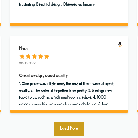
frustrating. Beautiful design. Cheered up January
Nara
30/12/2022
Great design, good quality
1. One price was a little bent, the rest of them were all great
quality. 2. The color all together is so pretty. 3. It brings new
topic to us, such as which mushroom is edible. 4. 1000
pieces is good for a couple days quick challenge. 5. Five
stars on giftable.
Load More