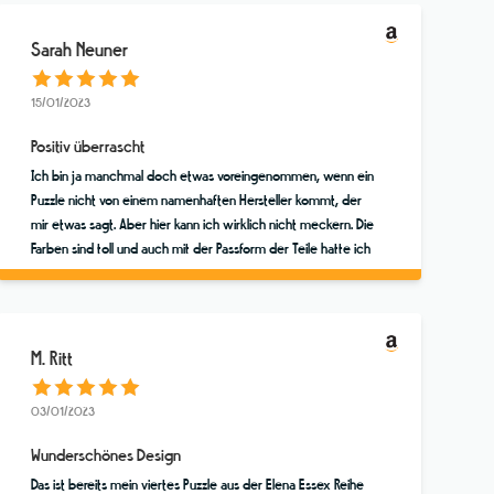
Sarah Neuner
15/01/2023
Positiv überrascht
Ich bin ja manchmal doch etwas voreingenommen, wenn ein
Puzzle nicht von einem namenhaften Hersteller kommt, der
mir etwas sagt. Aber hier kann ich wirklich nicht meckern. Die
Farben sind toll und auch mit der Passform der Teile hatte ich
keine Probleme. Hat großen Spaß gemacht!
M. Ritt
03/01/2023
Wunderschönes Design
Das ist bereits mein viertes Puzzle aus der Elena Essex Reihe