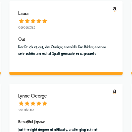
Laura
02/02/2023
Gut
Der Druck ist gut, die Qualität ebenfalls. Das Bild ist ebenso
sehr schön und es hat Spaß gemacht es zu puzzeln.
Lynne George
13/01/2023
Beautiful jigsaw
Just the right degree of difficulty, challenging but not