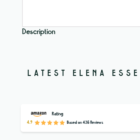
Description
LATEST
ELENA ESS
Rating
4.9
Based on
435
Reviews