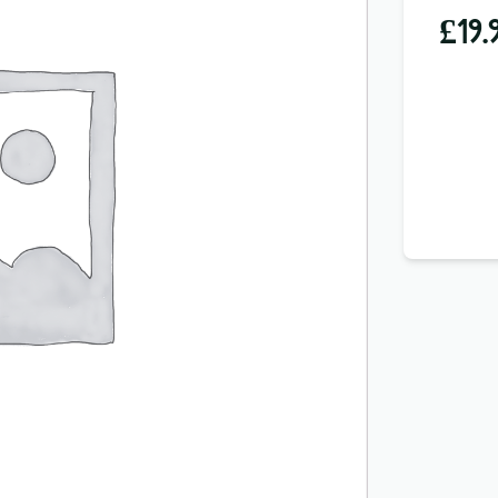
£
19.